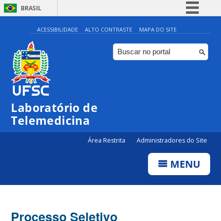
BRASIL
Simplifique!
ACESSIBILIDADE
ALTO CONTRASTE
MAPA DO SITE
Comunica BR
Participe
Acesso à informação
Legislação
Laboratório de
Canais
Telemedicina
Área Restrita
Administradores do Site
MENU
Processo Seletivo