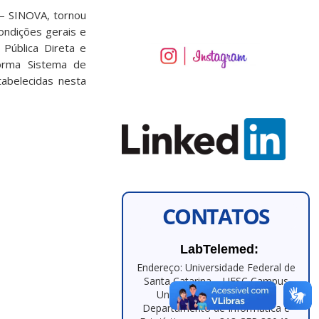
 – SINOVA, tornou
ondições gerais e
 Pública Direta e
orma Sistema de
tabelecidas nesta
CONTATOS
LabTelemed:
Endereço: Universidade Federal de
Santa Catarina – UFSC Campus
Universitário – Trindade –
Departamento de Informática e