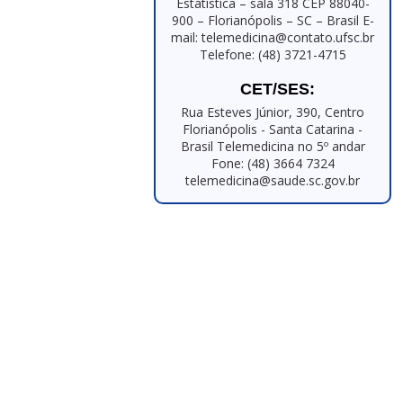
Estatística – sala 318 CEP 88040-
900 – Florianópolis – SC – Brasil E-
mail: telemedicina@contato.ufsc.br
Telefone: (48) 3721-4715
CET/SES:
Rua Esteves Júnior, 390, Centro
Florianópolis - Santa Catarina -
Brasil Telemedicina no 5º andar
Fone: (48) 3664 7324
telemedicina@saude.sc.gov.br