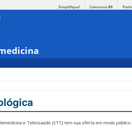
Simplifique!
Comunica BR
Parti
emedicina
ológica
emedicina e Telessaúde (STT) tem sua oferta em modo público.